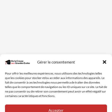
Gérer le consentement
Pour offrir les meilleures expériences, nous utilisons des technologies telles
que les cookies pour stocker et/ou accéder aux informations des appareils. Le
fait de consentir à ces technologies nous permettra de traiter des données
telles que le comportement de navigation ou les ID uniques sur ce site. Le fait de
Nous contacter
ne pas consentir ou de retirer son consentement peut avoir un effet négatif sur
certaines caractéristiques et fonctions.
Mentions légales
Conditions générales
Accepter