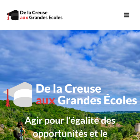
Aller
Mai
au
Men
contenu
Agir pour l'égalité des
opportunités et le