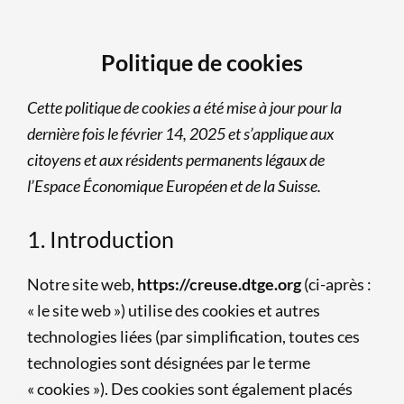
Politique de cookies
Consent
Consent
Consent
Consent
Consent
Consent
Consent
Consent
Consent
Marketing
Statistiques
Fonctionnel
Cette politique de cookies a été mise à jour pour la
to
to
to
to
to
to
to
to
to
dernière fois le février 14, 2025 et s’applique aux
service
service
service
service
service
service
service
service
service
citoyens et aux résidents permanents légaux de
cleantalk-
elementor
wordpress
mailpoet
matomo
facebook
twitter
linkedin
divers
l’Espace Économique Européen et de la Suisse.
spam-
1. Introduction
protect
Notre site web,
https://creuse.dtge.org
(ci-après :
« le site web ») utilise des cookies et autres
technologies liées (par simplification, toutes ces
technologies sont désignées par le terme
« cookies »). Des cookies sont également placés