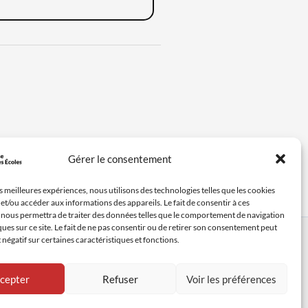
Gérer le consentement
es meilleures expériences, nous utilisons des technologies telles que les cookies
et/ou accéder aux informations des appareils. Le fait de consentir à ces
 nous permettra de traiter des données telles que le comportement de navigation
ques sur ce site. Le fait de ne pas consentir ou de retirer son consentement peut
de presse
t négatif sur certaines caractéristiques et fonctions.
cepter
Refuser
Voir les préférences