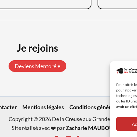
Je
rejoins
Deviens Mentoré.e
Pour offrir l
pour stocker 
technologies
ou les ID uni
ntacter
Mentions légales
Conditions générales
Kit 
avoir un effe
Copyright © 2026 De la Creuse aux Grandes Écoles
Ac
Site réalisé avec ❤️ par
Zacharie MAUBOUSSIN